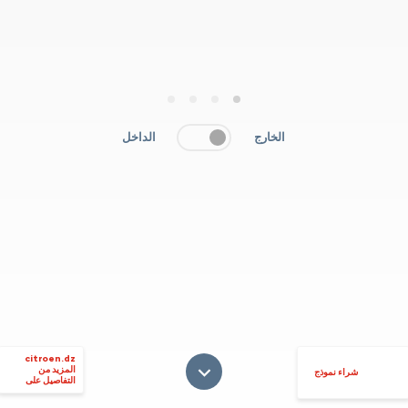
4
3
2
1
الخارج
الداخل
citroen.dz
المزيد من
شراء نموذج
التفاصيل على