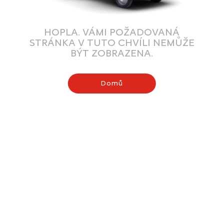
HOPLA. VÁMI POŽADOVANÁ
STRÁNKA V TUTO CHVÍLI NEMŮŽE
BÝT ZOBRAZENA.
Domů