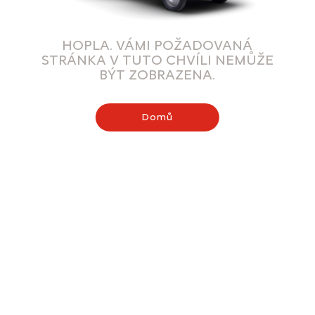
HOPLA. VÁMI POŽADOVANÁ
STRÁNKA V TUTO CHVÍLI NEMŮŽE
BÝT ZOBRAZENA.
Domů