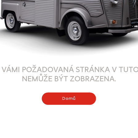
 VÁMI POŽADOVANÁ STRÁNKA V TUTO
NEMŮŽE BÝT ZOBRAZENA.
Domů