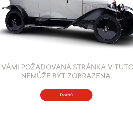
 VÁMI POŽADOVANÁ STRÁNKA V TUTO
NEMŮŽE BÝT ZOBRAZENA.
Domů