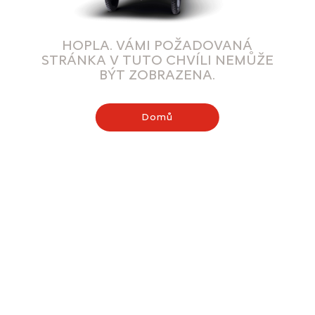
HOPLA. VÁMI POŽADOVANÁ
STRÁNKA V TUTO CHVÍLI NEMŮŽE
BÝT ZOBRAZENA.
Domů