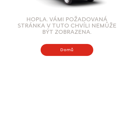
HOPLA. VÁMI POŽADOVANÁ
STRÁNKA V TUTO CHVÍLI NEMŮŽE
BÝT ZOBRAZENA.
Domů