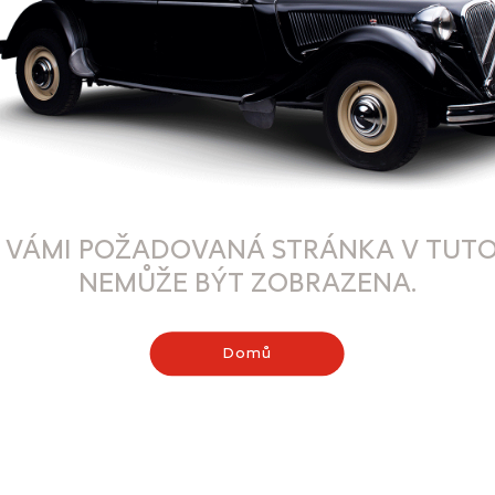
 VÁMI POŽADOVANÁ STRÁNKA V TUTO
NEMŮŽE BÝT ZOBRAZENA.
Domů