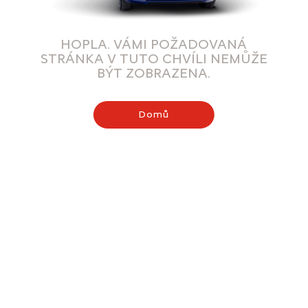
HOPLA. VÁMI POŽADOVANÁ
STRÁNKA V TUTO CHVÍLI NEMŮŽE
BÝT ZOBRAZENA.
Domů