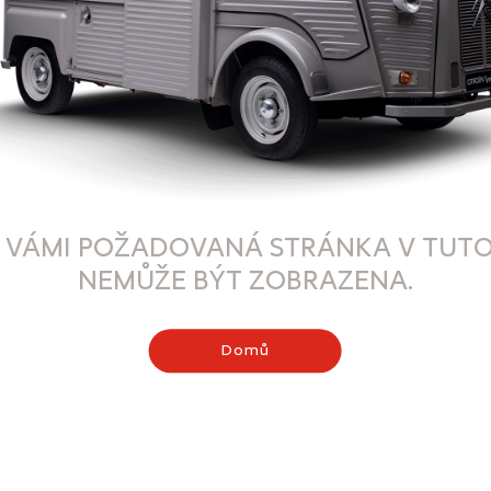
 VÁMI POŽADOVANÁ STRÁNKA V TUTO
NEMŮŽE BÝT ZOBRAZENA.
Domů