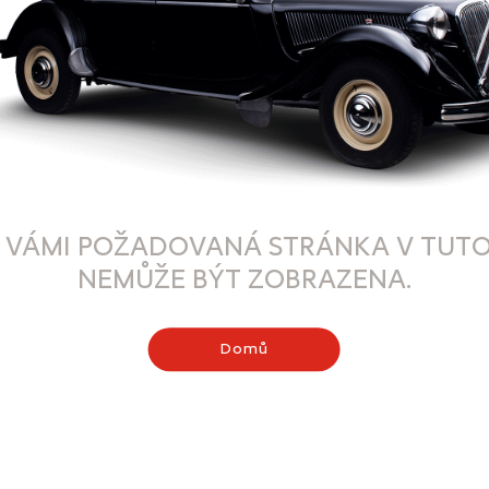
 VÁMI POŽADOVANÁ STRÁNKA V TUTO
NEMŮŽE BÝT ZOBRAZENA.
Domů