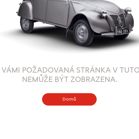
 VÁMI POŽADOVANÁ STRÁNKA V TUTO
NEMŮŽE BÝT ZOBRAZENA.
Domů