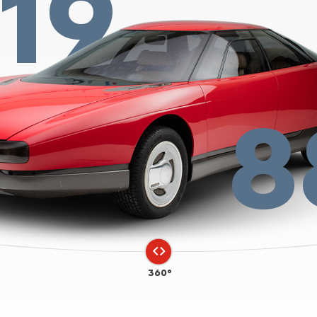
19
8
360°