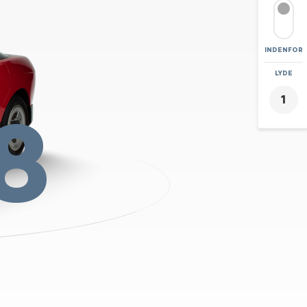
INDENFOR
ZOOM
LYDE
+
8
-