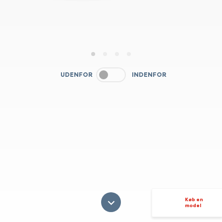
1
2
3
4
UDENFOR
INDENFOR
Køb en
model