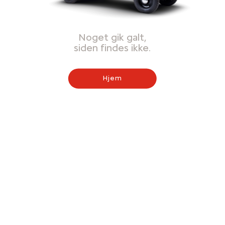
Noget gik galt,
siden findes ikke.
Hjem