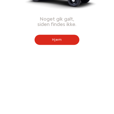
Noget gik galt,
siden findes ikke.
Hjem