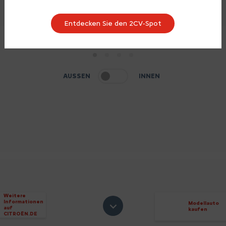
Entdecken Sie den 2CV‑Spot
1
2
3
4
AUSSEN
INNEN
Weitere
Informationen
Modellauto
auf
kaufen
CITROËN.DE