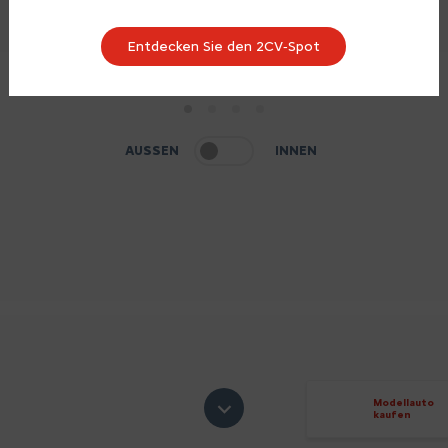
Entdecken Sie den 2CV‑Spot
1
2
3
4
AUSSEN
INNEN
Modellauto
kaufen