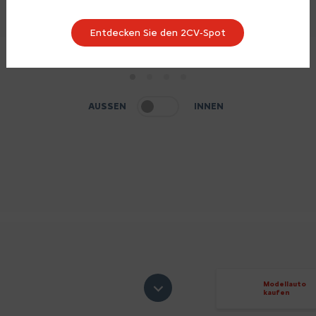
Entdecken Sie den 2CV‑Spot
1
2
3
4
AUSSEN
INNEN
Modellauto
kaufen