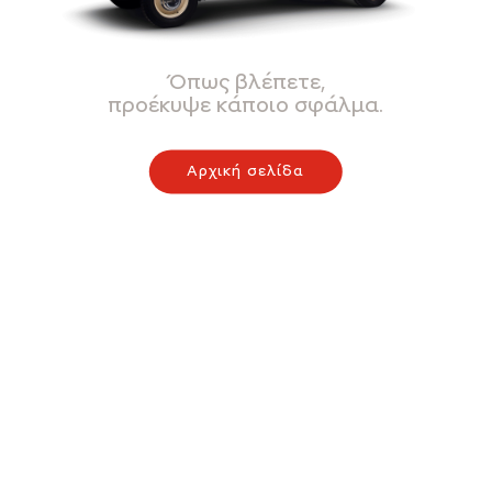
Όπως βλέπετε,
προέκυψε κάποιο σφάλμα.
Αρχική σελίδα