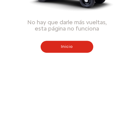
No hay que darle más vueltas,
esta página no funciona
Inicio