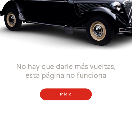
No hay que darle más vueltas,
esta página no funciona
Inicio