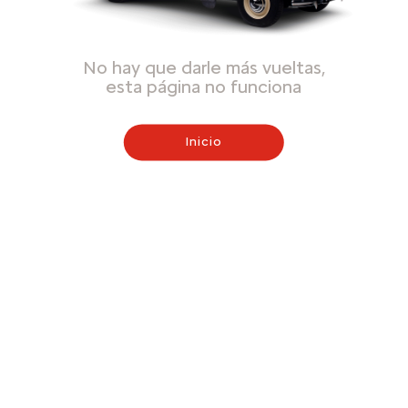
No hay que darle más vueltas,
esta página no funciona
Inicio