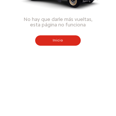
No hay que darle más vueltas,
esta página no funciona
Inicio