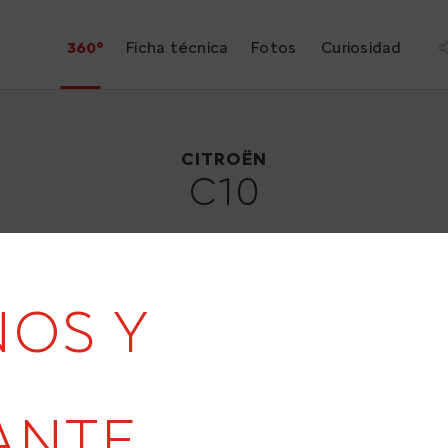
360°
Ficha técnica
Fotos
Curiosidad
Citroën C10
1956
CITROËN
C10
ÑOS Y
ANTE