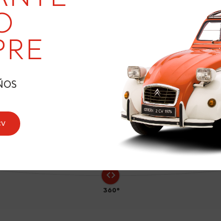
19
O
PRE
5
ÑOS
CV
360°