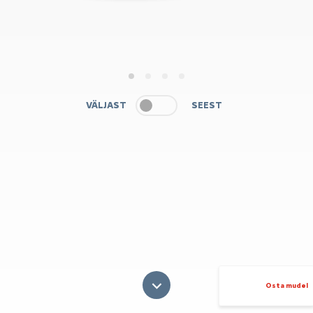
1
2
3
4
VÄLJAST
SEEST
Osta mudel