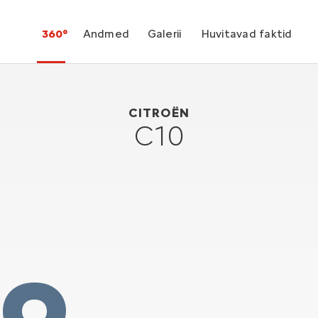
360°
Andmed
Galerii
Huvitavad faktid
Citroën C10
1956
CITROËN
C10