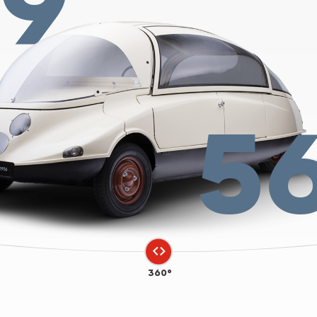
19
5
360°