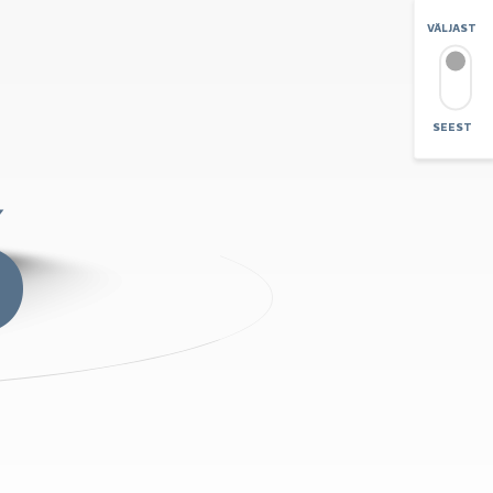
VÄLJAST
SEEST
SUURENDA
6
+
-