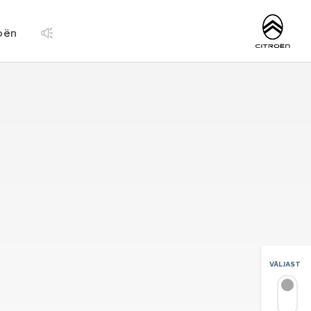
https://www.citroe
roën
VÄLJAST