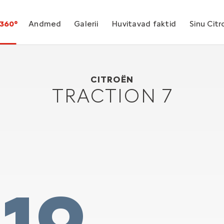
360°
Andmed
Galerii
Huvitavad faktid
Sinu Cit
Citroën Traction 7
1934
CITROËN
TRACTION 7
19