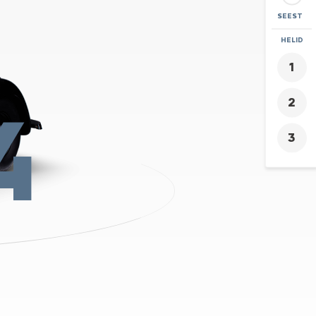
SEEST
SUURENDA
HELID
+
-
4