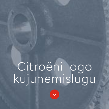
Citroëni logo
kujunemislugu