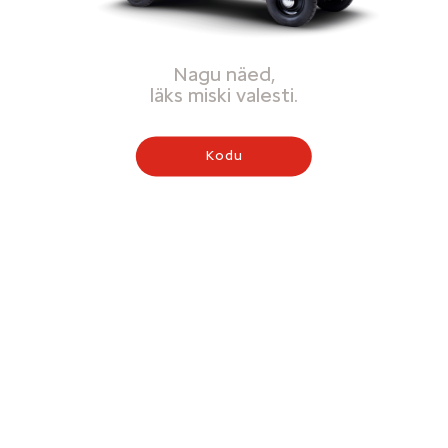
Nagu näed,
läks miski valesti.
Kodu