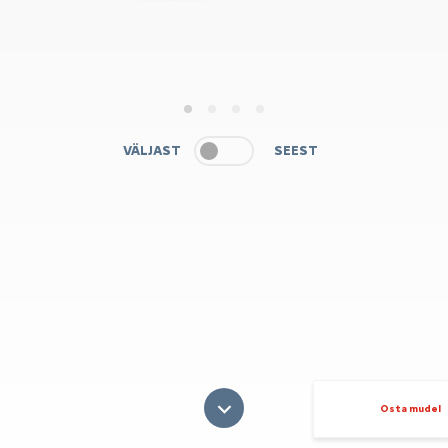
1
2
3
4
VÄLJAST
SEEST
Osta mudel