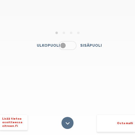
1
2
3
4
ULKOPUOLI
SISÄPUOLI
Lisää tietoa
osoitteessa
Osta malli
citroen.fi