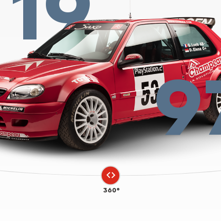
19
9
360°