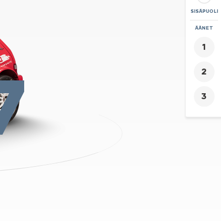
SISÄPUOLI
ZOOMAA
ÄÄNET
+
-
7