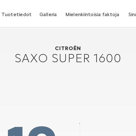
Tuotetiedot
Galleria
Mielenkiintoisia faktoja
Sin
Citroën Saxo Super 1600
1997
CITROËN
SAXO SUPER 1600