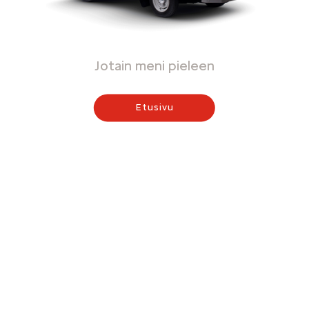
Jotain meni pieleen
Etusivu