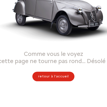
Comme vous le voyez
cette page ne tourne pas rond… Désolé 
retour à l'accueil