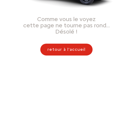
Comme vous le voyez
cette page ne tourne pas rond…
Désolé !
retour à l'accueil