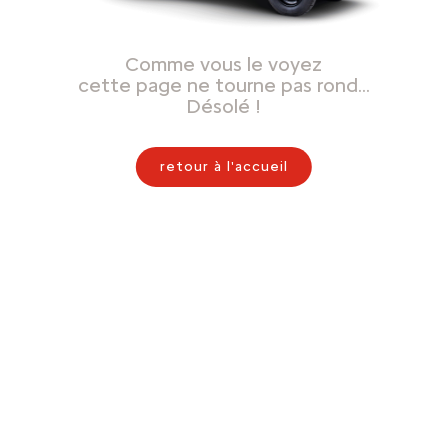
Comme vous le voyez
cette page ne tourne pas rond…
Désolé !
retour à l'accueil