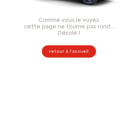
Comme vous le voyez
cette page ne tourne pas rond…
Désolé !
retour à l'accueil