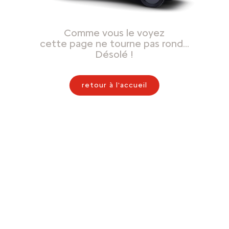
Comme vous le voyez
cette page ne tourne pas rond…
Désolé !
retour à l'accueil