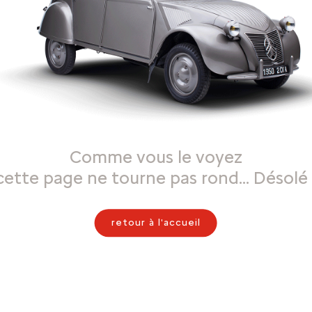
Comme vous le voyez
cette page ne tourne pas rond… Désolé 
retour à l'accueil