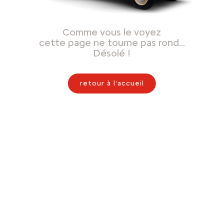
Comme vous le voyez
cette page ne tourne pas rond…
Désolé !
retour à l'accueil