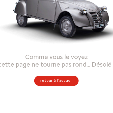
Comme vous le voyez
cette page ne tourne pas rond… Désolé 
retour à l'accueil