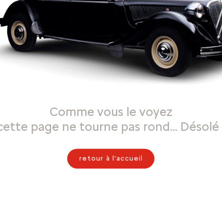
Comme vous le voyez
cette page ne tourne pas rond… Désolé 
retour à l'accueil