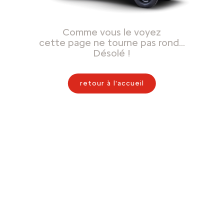
Comme vous le voyez
cette page ne tourne pas rond…
Désolé !
retour à l'accueil