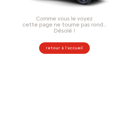
Comme vous le voyez
cette page ne tourne pas rond…
Désolé !
retour à l'accueil