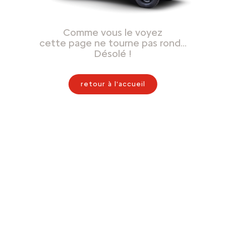
Comme vous le voyez
cette page ne tourne pas rond…
Désolé !
retour à l'accueil