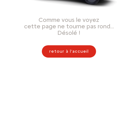
Comme vous le voyez
cette page ne tourne pas rond…
Désolé !
retour à l'accueil