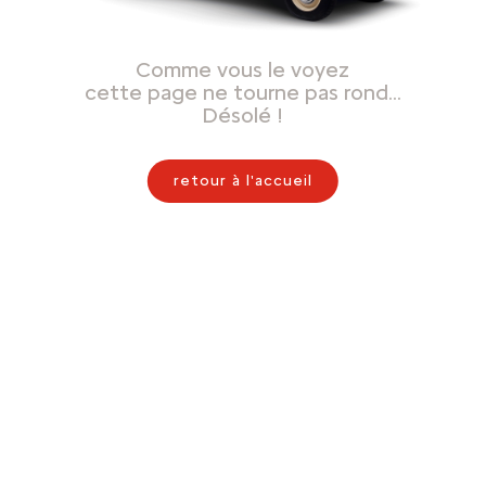
Comme vous le voyez
cette page ne tourne pas rond…
Désolé !
retour à l'accueil