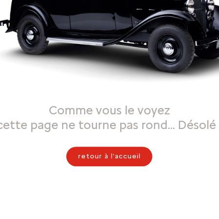
Comme vous le voyez
cette page ne tourne pas rond… Désolé 
retour à l'accueil