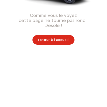
Comme vous le voyez
cette page ne tourne pas rond…
Désolé !
retour à l'accueil